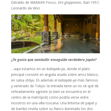
Extraído de MARAINI Fosco,
Ore giapponesi
, Bari 1957,
Leonardo da Vinci
¿Te gusta que zambullir enseguida verdadero Japón?
…aquí estamos en un
kabayaki-ya
, donde el plato
principal consiste en anguila asada sobre arroz blanco,
en salsa
shôyu
. Es además el
kabayaki-ya
más famoso
y venerado de Tokyo: la entrada tiene un no sé qué de
refinadamente agreste (si bien se encuentra en el
centro de la metrópoli) como podría verse entre
nosotros en una villa toscana. Una linterna de papel y
de bambú revela sobre su flanco iluminado los dos