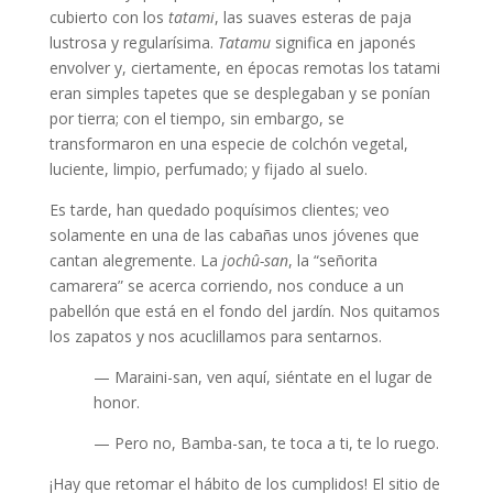
cubierto con los
tatami
, las suaves esteras de paja
lustrosa y regularísima.
Tatamu
significa en japonés
envolver y, ciertamente, en épocas remotas los tatami
eran simples tapetes que se desplegaban y se ponían
por tierra; con el tiempo, sin embargo, se
transformaron en una especie de colchón vegetal,
luciente, limpio, perfumado; y fijado al suelo.
Es tarde, han quedado poquísimos clientes; veo
solamente en una de las cabañas unos jóvenes que
cantan alegremente. La
jochû-san
, la “señorita
camarera” se acerca corriendo, nos conduce a un
pabellón que está en el fondo del jardín. Nos quitamos
los zapatos y nos acuclillamos para sentarnos.
— Maraini-san, ven aquí, siéntate en el lugar de
honor.
— Pero no, Bamba-san, te toca a ti, te lo ruego.
¡Hay que retomar el hábito de los cumplidos! El sitio de