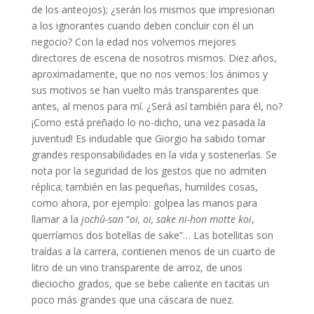
de los anteojos); ¿serán los mismos que impresionan
a los ignorantes cuando deben concluir con él un
negocio? Con la edad nos volvemos mejores
directores de escena de nosotros mismos. Diez años,
aproximadamente, que no nos vemos: los ánimos y
sus motivos se han vuelto más transparentes que
antes, al menos para mí. ¿Será así también para él, no?
¡Como está preñado lo no-dicho, una vez pasada la
juventud! Es indudable que Giorgio ha sabido tomar
grandes responsabilidades en la vida y sostenerlas. Se
nota por la seguridad de los gestos que no admiten
réplica; también en las pequeñas, humildes cosas,
como ahora, por ejemplo: golpea las manos para
llamar a la
jochû-san
“
oi, oi, sake ni-hon motte koi
,
querríamos dos botellas de sake”… Las botellitas son
traídas a la carrera, contienen menos de un cuarto de
litro de un vino transparente de arroz, de unos
dieciocho grados, que se bebe caliente en tacitas un
poco más grandes que una cáscara de nuez.