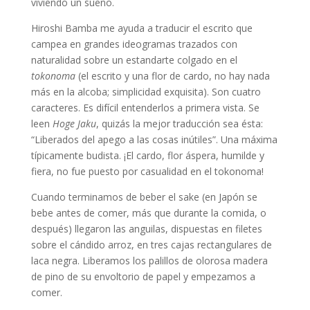
viviendo un sueño.
Hiroshi Bamba me ayuda a traducir el escrito que
campea en grandes ideogramas trazados con
naturalidad sobre un estandarte colgado en el
tokonoma
(el escrito y una flor de cardo, no hay nada
más en la alcoba; simplicidad exquisita). Son cuatro
caracteres. Es difícil entenderlos a primera vista. Se
leen
Hoge Jaku
, quizás la mejor traducción sea ésta:
“Liberados del apego a las cosas inútiles”. Una máxima
típicamente budista. ¡El cardo, flor áspera, humilde y
fiera, no fue puesto por casualidad en el tokonoma!
Cuando terminamos de beber el sake (en Japón se
bebe antes de comer, más que durante la comida, o
después) llegaron las anguilas, dispuestas en filetes
sobre el cándido arroz, en tres cajas rectangulares de
laca negra. Liberamos los palillos de olorosa madera
de pino de su envoltorio de papel y empezamos a
comer.