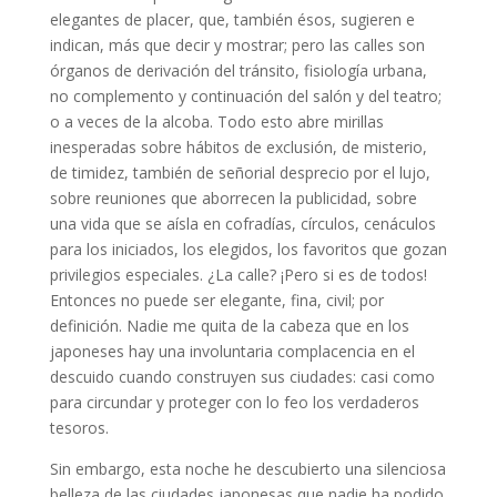
elegantes de placer, que, también ésos, sugieren e
indican, más que decir y mostrar; pero las calles son
órganos de derivación del tránsito, fisiología urbana,
no complemento y continuación del salón y del teatro;
o a veces de la alcoba. Todo esto abre mirillas
inesperadas sobre hábitos de exclusión, de misterio,
de timidez, también de señorial desprecio por el lujo,
sobre reuniones que aborrecen la publicidad, sobre
una vida que se aísla en cofradías, círculos, cenáculos
para los iniciados, los elegidos, los favoritos que gozan
privilegios especiales. ¿La calle? ¡Pero si es de todos!
Entonces no puede ser elegante, fina, civil; por
definición. Nadie me quita de la cabeza que en los
japoneses hay una involuntaria complacencia en el
descuido cuando construyen sus ciudades: casi como
para circundar y proteger con lo feo los verdaderos
tesoros.
Sin embargo, esta noche he descubierto una silenciosa
belleza de las ciudades japonesas que nadie ha podido