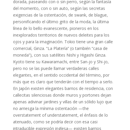
dorada, paseando con o sin perro, según la fantasía
del momento, con o sin auto, según las secretas
exigencias de la ostentación, de swank, de blague,
personificando el último grito de la moda, la última
línea de lo bello evanescente, pioneros en los
inexplorados territorios de nuevos deleites para los
ojos y para la imaginación. Tokio tiene una gran calle
comercial, Ginza. “La Platería” (o también “casa de
moneda”), con sus satélites Nishi y Higashi Ginza.
Kyoto tiene su Kawaramachi, entre San-jo y Shi-jo,
pero no se las puede llamar verdaderas calles
elegantes, en el sentido occidental del término, por
más que es claro que tenderán con el tiempo a serlo.
En Japón existen elegantes barrios de residencia, con
callecitas silenciosas donde muros y portones dejan
apenas adivinar jardines y villas de un sólido lujo que
no arriesga la mínima ostentación —the
overstatement of understatement, el énfasis de lo
atenuado, como se podría decir con esa casi
intraducible expresión inglesa— existen barrios