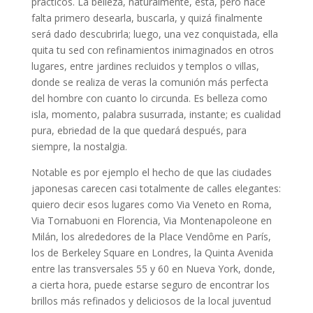
prácticos. La belleza, naturalmente, está, pero hace
falta primero desearla, buscarla, y quizá finalmente
será dado descubrirla; luego, una vez conquistada, ella
quita tu sed con refinamientos inimaginados en otros
lugares, entre jardines recluidos y templos o villas,
donde se realiza de veras la comunión más perfecta
del hombre con cuanto lo circunda. Es belleza como
isla, momento, palabra susurrada, instante; es cualidad
pura, ebriedad de la que quedará después, para
siempre, la nostalgia.
Notable es por ejemplo el hecho de que las ciudades
japonesas carecen casi totalmente de calles elegantes:
quiero decir esos lugares como Via Veneto en Roma,
Via Tornabuoni en Florencia, Via Montenapoleone en
Milán, los alrededores de la Place Vendôme en París,
los de Berkeley Square en Londres, la Quinta Avenida
entre las transversales 55 y 60 en Nueva York, donde,
a cierta hora, puede estarse seguro de encontrar los
brillos más refinados y deliciosos de la local juventud